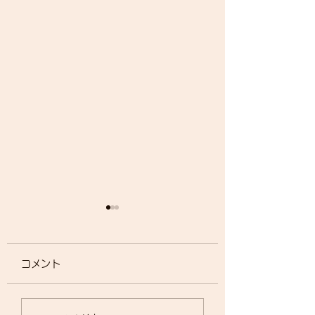
論文でました！
毎日寒い上に花粉も
コメント
めましたが、皆様お
お過ごしですか？ 
の涙道についてでは