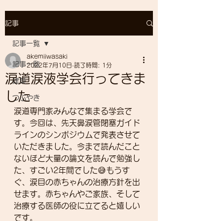
記事
記事一覧
akemiiwasaki
記事一覧
2022年7月10日
読了時間: 1分
涙道涙液学会行ってきま
建築
した
つぶやき
涙道専門家みんなで集まる学会で
す。今回は、先天鼻涙管閉塞ガイド
ラインのシンポジウムで発表させて
いただきました。今まで読んだこと
ないほど大量の論文を読んで勉強し
た、すごい2年間でした😅もうす
ぐ、涙目の赤ちゃんの治療方針を出
せます。赤ちゃんやご家族、そして
治療する医師の役に立てると嬉しい
です。