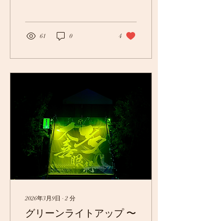
た。 今回私は、日本で行っ
ているELDR（涙管チュー
ブ挿入術）のライブ手術を
担当する大役をいただきま
61
0
4
した。 ライブ手術とは、実
際の手術の様子をエストニ
アの病院から、学会会場へ
リアルタイムで中継し、世
界中の専門医に見ていただ
く特別な企画です。 4か月
にわたる準備 ELDRは、日
本では行われていますが、
ヨーロッパではまだ行われ
ていない治療法です。 その
ため、学会の数か月前から
エストニアの先生方と何度
も打ち合わせを行い、日本
から手術器械を運ぶ準備も
進めました。忘れ物をしそ
うなのが、何より心配でし
た（笑）。 さらに心配だっ
2026年3月9日
∙
2
分
たのは、欧米の方と日本人
グリーンライトアップ 〜
では顔の骨格が異なること