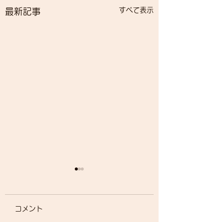
すべて表示
最新記事
論文でました！
毎日寒い上に花粉も
コメント
めましたが、皆様お