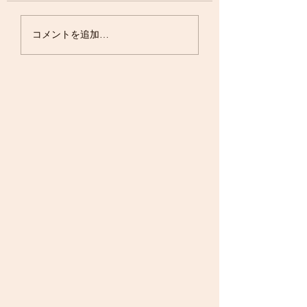
お過ごしですか？ 
の涙道についてでは
グリーンライトアップ
コメントを追加…
ですが、眼科の大学
の男女比についての
〜緑内障の早期発見と
文が 国際誌に掲載
治療継続を願って〜
した！女性教授は、
いず、男性のほうが4
も女性より教授にな
いのです。そして、
のポジションの方が
多いのです。 論文
らからご覧いただけ
👉
https://journals.
m/m