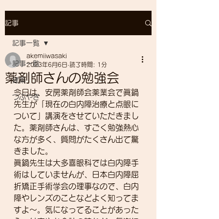
記事
記事一覧
akemiiwasaki
記事一覧
2023年6月6日
読了時間: 1分
薬剤師さんの勉強会
建築
今日は、安房薬剤師会薬業会で眞鍋
つぶやき
先生が「現在の白内障治療と点眼に
ついて」講演をさせていただきまし
た。薬剤師さんは、すごく勉強熱心
な方が多く、質問がたくさん出て驚
きました。
眞鍋先生は大多喜眼科では白内障手
術はしていませんが、日本白内障屈
折矯正手術学会の理事なので、白内
障やレンズのことなどよく知ってま
すよ〜。気になってることがあった