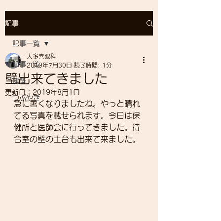
記事
記事一覧
大多喜眼科
記事一覧
2019年7月30日
読了時間: 1分
壁出来てきました
建築
更新日：
2019年8月1日
つぶやき
急に暑くなりましたね。やっと晴れ
てる写真を載せられます。今日は保
健所と医師会に行ってきました。待
合室の壁の土台も出来て来ました。