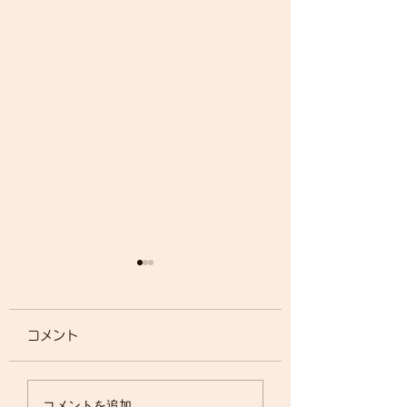
コメント
開院1周年🌸
臨床眼科6月号掲載
コメントを追加…