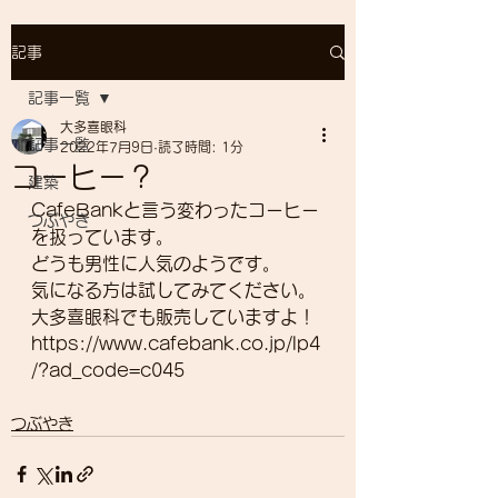
記事
記事一覧
大多喜眼科
記事一覧
2022年7月9日
読了時間: 1分
コーヒー？
建築
CafeBankと言う変わったコーヒー
つぶやき
を扱っています。
どうも男性に人気のようです。
気になる方は試してみてください。
大多喜眼科でも販売していますよ！
https://www.cafebank.co.jp/lp4
/?ad_code=c045
つぶやき